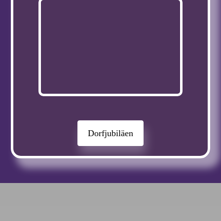
Dorfjubiläen