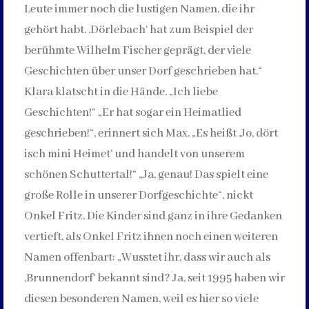
Leute immer noch die lustigen Namen, die ihr
gehört habt. ‚Dörlebach‘ hat zum Beispiel der
berühmte Wilhelm Fischer geprägt, der viele
Geschichten über unser Dorf geschrieben hat.“
Klara klatscht in die Hände. „Ich liebe
Geschichten!“ „Er hat sogar ein Heimatlied
geschrieben!“, erinnert sich Max. „Es heißt ‚Jo, dört
isch mini Heimet‘ und handelt von unserem
schönen Schuttertal!“ „Ja, genau! Das spielt eine
große Rolle in unserer Dorfgeschichte“, nickt
Onkel Fritz. Die Kinder sind ganz in ihre Gedanken
vertieft, als Onkel Fritz ihnen noch einen weiteren
Namen offenbart: „Wusstet ihr, dass wir auch als
‚Brunnendorf‘ bekannt sind? Ja, seit 1995 haben wir
diesen besonderen Namen, weil es hier so viele