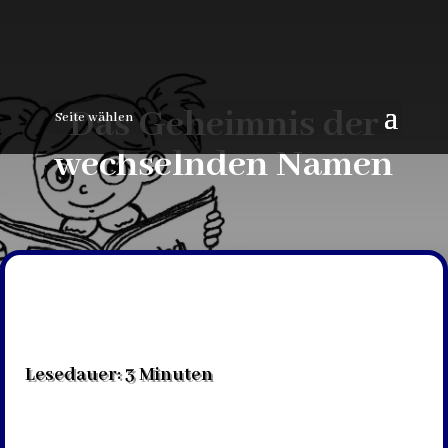
Das Geheimnis der
Seite wählen
wechselnden Namen
Lesedauer:
3
Minuten