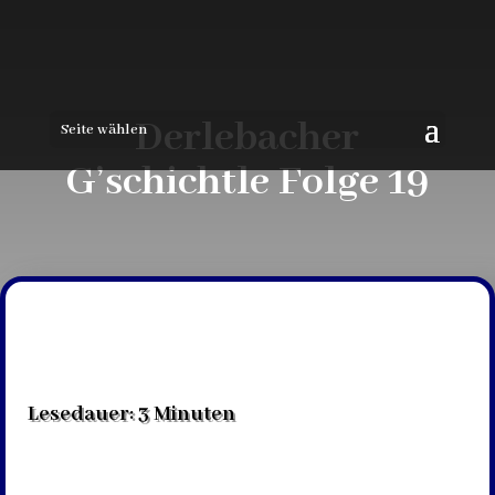
Derlebacher
Seite wählen
G’schichtle Folge 19
Lesedauer:
3
Minuten