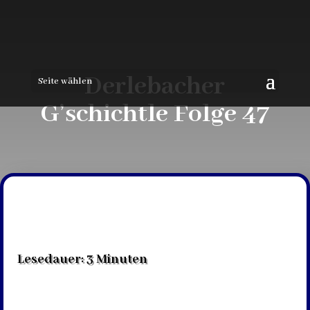
Derlebacher
Seite wählen
G’schichtle Folge 47
Lesedauer:
3
Minuten