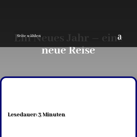
Ein Neues Jahr – eine
Seite wählen
neue Reise
Lesedauer:
3
Minuten