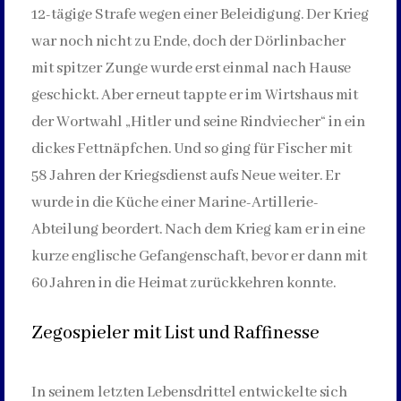
12-tägige Strafe wegen einer Beleidigung. Der Krieg
war noch nicht zu Ende, doch der Dörlinbacher
mit spitzer Zunge wurde erst einmal nach Hause
geschickt. Aber erneut tappte er im Wirtshaus mit
der Wortwahl „Hitler und seine Rindviecher“ in ein
dickes Fettnäpfchen. Und so ging für Fischer mit
58 Jahren der Kriegsdienst aufs Neue weiter. Er
wurde in die Küche einer Marine-Artillerie-
Abteilung beordert. Nach dem Krieg kam er in eine
kurze englische Gefangenschaft, bevor er dann mit
60 Jahren in die Heimat zurückkehren konnte.
Zegospieler mit List und Raffinesse
In seinem letzten Lebensdrittel entwickelte sich