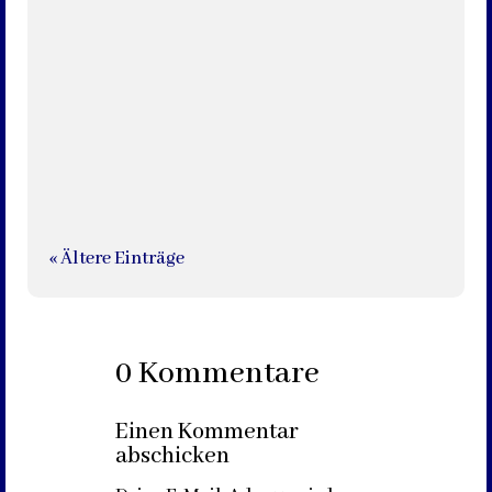
Wer ist wohl der „größte Bänker“ im Ort?! Egal ob
„Bänker“ oder „Banker“, es geht nicht um einen
leitenden Angestellten einer Bank, wofür beide
Schreibweisen...
« Ältere Einträge
0 Kommentare
Einen Kommentar
abschicken