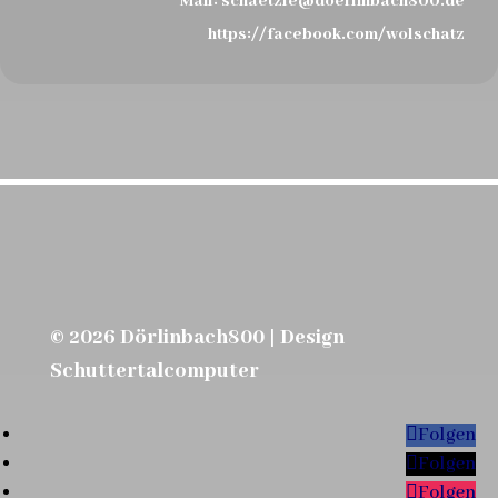
Mail:
schaetzle@doerlinbach800.de
https://facebook.com/wolschatz
© 2026 Dörlinbach800 | Design
Schuttertalcomputer
Folgen
Folgen
Folgen