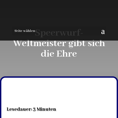
Speerwurf-
Seite wählen
Weltmeister gibt sich
die Ehre
Lesedauer:
3
Minuten