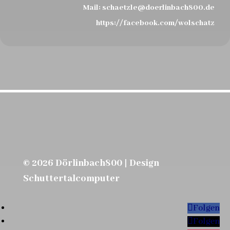
Mail:
schaetzle@doerlinbach800.de
https://facebook.com/wolschatz
© 2026 Dörlinbach800 | Design
Schuttertalcomputer
Folgen
Folgen