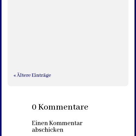
Es ist ruhig geworden im Ort – zumindest was die
Feierlichkeiten anlässlich „800 Jahre Dörlinbach“
anbelangt. Die letzten Tage waren geprägt von
Vorbereitungen und Feierlichkeiten,...
« Ältere Einträge
0 Kommentare
Einen Kommentar
abschicken