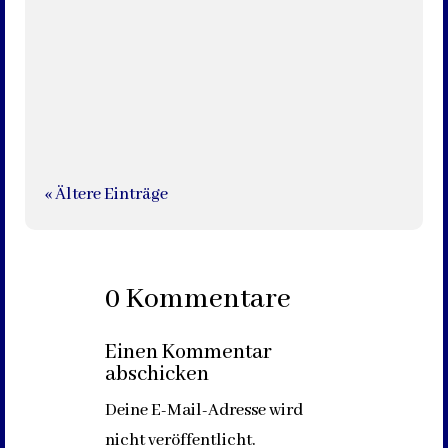
schwarze Box zu Hause. Jene legendären Kameras,
die nicht die typische Form hatten, etwas klobig
daherkamen...
« Ältere Einträge
0 Kommentare
Einen Kommentar
abschicken
Deine E-Mail-Adresse wird
nicht veröffentlicht.