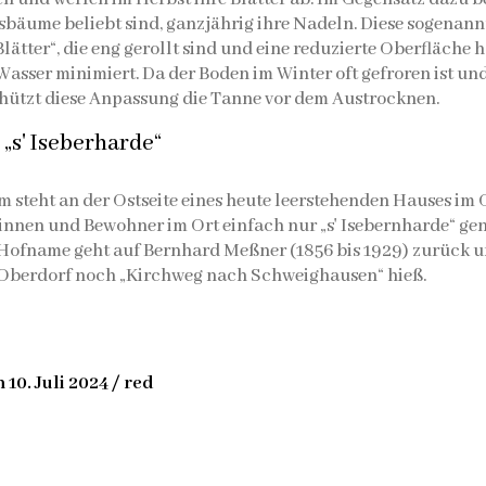
sbäume beliebt sind, ganzjährig ihre Nadeln. Diese sogenan
Blätter“, die eng gerollt sind und eine reduzierte Oberfläche 
asser minimiert. Da der Boden im Winter oft gefroren ist 
chützt diese Anpassung die Tanne vor dem Austrocknen.
„s' Iseberharde“
 steht an der Ostseite eines heute leerstehenden Hauses im 
nnen und Bewohner im Ort einfach nur „s' Isebernharde“ ge
Hofname geht auf Bernhard Meßner (1856 bis 1929) zurück 
as Oberdorf noch „Kirchweg nach Schweighausen“ hieß.
10. Juli 2024 / red