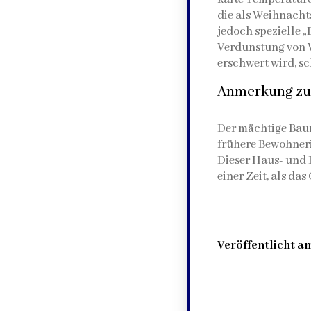
die als Weihnacht
jedoch spezielle „
Verdunstung von W
erschwert wird, s
Anmerkung zu 
Der mächtige Baum
frühere Bewohneri
Dieser Haus- und 
einer Zeit, als d
Veröffentlicht am 