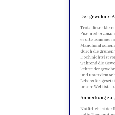
Der gewohnte Al
Trotz dieser klei
Fischreiher anson
er oft zusammen m
Manchmal scheint 
durch die grünen 
Doch nichts ist v
während die Gewoh
kehrte der gewohn
und unter dem sch
Lebens fortgesetzt
unsere Welt ist –
Anmerkung zu „
Natürlich ist der
kalte Temperature