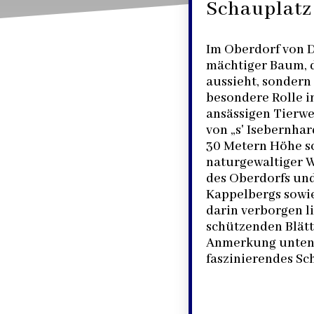
Schauplatz
Im Oberdorf von D
mächtiger Baum, d
aussieht, sondern
besondere Rolle i
ansässigen Tierwel
von „s' Isebernhar
30 Metern Höhe sc
naturgewaltiger W
des Oberdorfs un
Kappelbergs sowie
darin verborgen l
schützenden Blätt
Anmerkung unten) 
faszinierendes Sch