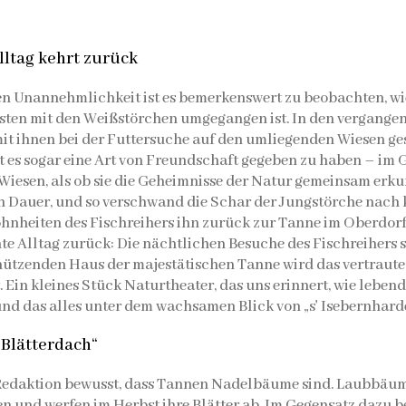
ltag kehrt zurück
nen Unannehmlichkeit ist es bemerkenswert zu beobachten, wi
sten mit den Weißstörchen umgegangen ist. In den vergange
it ihnen bei der Futtersuche auf den umliegenden Wiesen ges
es sogar eine Art von Freundschaft gegeben zu haben – im G
Wiesen, als ob sie die Geheimnisse der Natur gemeinsam erku
on Dauer, und so verschwand die Schar der Jungstörche nach k
nheiten des Fischreihers ihn zurück zur Tanne im Oberdorf 
te Alltag zurück: Die nächtlichen Besuche des Fischreihers s
ützenden Haus der majestätischen Tanne wird das vertraute
. Ein kleines Stück Naturtheater, das uns erinnert, wie lebe
 und das alles unter dem wachsamen Blick von „s' Isebernhard
Blätterdach“
 Redaktion bewusst, dass Tannen Nadelbäume sind. Laubbäum
n und werfen im Herbst ihre Blätter ab. Im Gegensatz dazu 