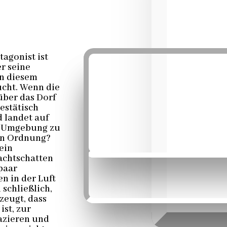
tagonist ist
er seine
an diesem
cht. Wenn die
ber das Dorf
jestätisch
d landet auf
e Umgebung zu
 in Ordnung?
ein
achtschatten
paar
n in der Luft
 schließlich,
zeugt, dass
ist, zur
azieren und