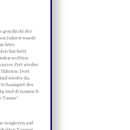
e geschickt der
nen Jahren wurde
ichtet.
leichschritt
nden wollten.
urzer Zeit wieder,
führten. Dort
ind wieder da,
 Schauspiel des
ndig und dynamisch
e Tanne“.
e reagieren auf
behalten Tannen,