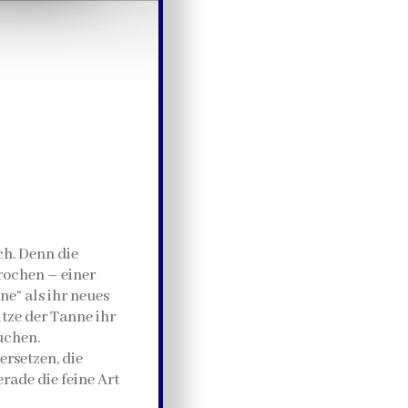
ch. Denn die
rochen – einer
ne“ als ihr neues
tze der Tanne ihr
uchen.
rsetzen, die
rade die feine Art