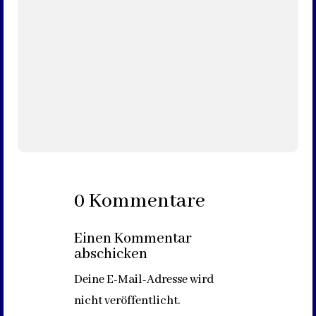
zumindest aus früheren Zeiten nichts bekannt. Aus
Erinnerungen erzählen ältere Mitbürgerinnen und
Mitbürger davon, dass sich mal da mal dort...
0 Kommentare
Einen Kommentar
abschicken
Deine E-Mail-Adresse wird
nicht veröffentlicht.